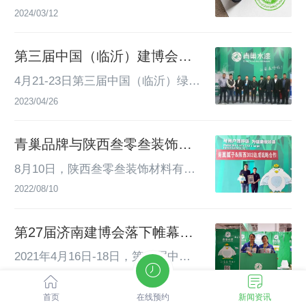
材料保暖与防潮地板选择：优先挑选
处二三九，天寒地冻冷到抖”，这说
有限公司（以下简称CTC）组织的儿
2024/03/12
保温性能好的地...
明了小寒节气的寒冷程度。小寒节气
童安全级产品认证中，青巢腻子、粉
装修注意事项：1、温度控制室内温
刷石膏、嵌缝石膏、轻质抹灰石膏等
第三届中国（临沂）建博会闭
度最好保持在 5℃以上，可使用电暖
产品通过儿童安全级认证。CTC作为
幕，青巢水漆满载而归
器、空调等取暖设备。对于清漆涂
我国建筑材料和建设工程领域规模最
4月21-23日第三届中国（临沂）绿色
刷，施工环境温度不可低于 8℃。若
大且最具综合性资质的第三方检验认
建筑及新材料博览会在临沂国际会展
2023/04/26
温度过低...
证机构，凭借其权威性和公正性，在
中心和临沂国际博览中心圆满举办。
业内享有极高声誉。CTC专门针对家
青巢品牌与陕西叁零叁装饰材
居装饰装修材料设立了儿童安全级产
料有限公司达成战略合作
品认证体系，并已在国家认监委完成
8月10日，陕西叁零叁装饰材料有限
备案，是目前国内针对儿童装饰材料
公司一行至山东青巢新型建材有限公
2022/08/10
仅有...
司生产基地考察并现场达成战略合作
签约。
第27届济南建博会落下帷幕，
青巢水漆一展风采
2021年4月16日-18日，第27届中国
（济南）建筑装饰博览会（简称：20
2021/04/16
21济南建博会）在山东国际会展中心
首页
在线预约
新闻资讯