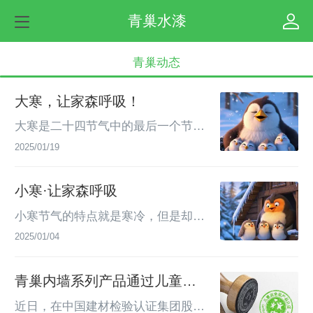
青巢水漆
青巢动态
大寒，让家森呼吸！
大寒是二十四节气中的最后一个节
气，同小寒一样，都是表示天气寒冷
2025/01/19
程度的节气，大寒是天气寒冷到极致
的意思。大寒节气处在三九、四九时
小寒·让家森呼吸
段，此时寒潮南下频繁，是一年中的
最寒冷时节。 大寒在岁终，冬去春
小寒节气的特点就是寒冷，但是却还
来，大寒一过，又开始新的一个轮
没有冷到极致。 小寒时节，太阳直
2025/01/04
回。在中国一些地方，每到大寒至立
射点还在南半球，北半球的热量还处
春这段时间，有很多重要的民俗，如
于散失的状态，白天吸收的热量还是
青巢内墙系列产品通过儿童安
除旧布新、制作腊味以及祭灶、尾牙
少于夜晚释放的热量，因此北半球的
全级产品认证
祭等。大寒节气装修注意事项：1、
气温还在持续降低。民谚：“小寒时
近日，在中国建材检验认证集团股份